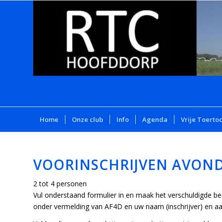
Home
Onze club
Info
Agenda
Vrije Toerto
VOORINSCHRIJVEN AVOND 
2 tot 4 personen
Vul onderstaand formulier in en maak het verschuldigde
onder vermelding van AF4D en uw naam (inschrijver) en aa