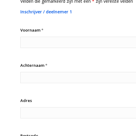
Velden die gemarkeerd zijn met een
*
zijn vereiste velden
Inschrijver / deelnemer 1
Voornaam
*
Achternaam
*
Adres
Postcode