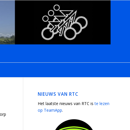
NIEUWS VAN RTC
Het laatste nieuws van RTC is
te lezen
op TeamApp
.
dorp