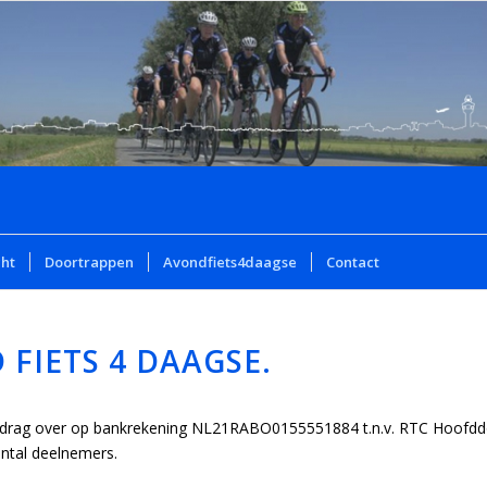
cht
Doortrappen
Avondfiets4daagse
Contact
FIETS 4 DAAGSE.
 bedrag over op bankrekening NL21RABO0155551884 t.n.v. RTC Hoofd
ntal deelnemers.