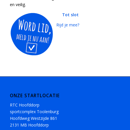
en veilig.
Tot slot
Rijd je mee?
ONZE STARTLOCATIE
RTC Hoofddorp
sportcomplex Toolenburg
Hoofdweg Westzijde 861
2131 MB Hoofddorp