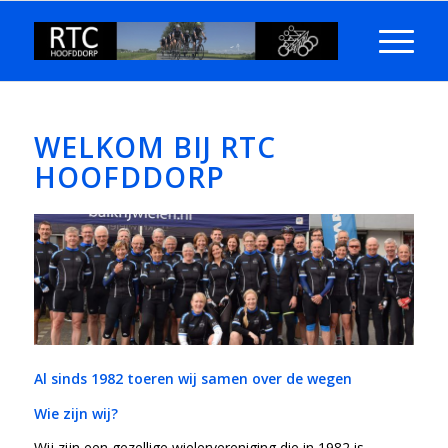
WELKOM BIJ RTC
HOOFDDORP
Al sinds 1982 toeren wij samen over de wegen
Wie zijn wij?
Wij zijn een gezellige wielervereniging die in 1982 is